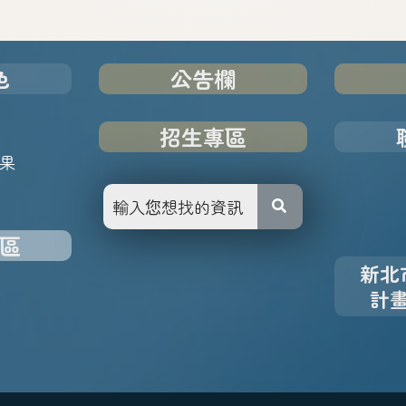
色
公告欄
招生專區
果
區
新北
計