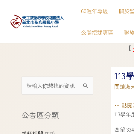
60週年專區
關於
公開授課專區
聯
【
】
新北
11
閱讀滿
點閱
公告區分類
113學
四望 33
親師相關
(123)