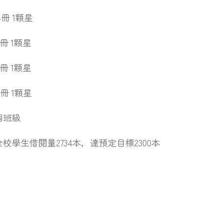
4冊 1顆星
7冊 1顆星
1冊 1顆星
7冊 1顆星
個班級
校學生借閱量2734本，達預定目標2300本