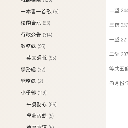
二望 24
一本書一首歌
(6)
校園資訊
(53)
三信 23
行政公告
(314)
一望 22
教務處
(95)
二愛 20
英文週報
(95)
等共五
學務處
(32)
總務處
(2)
四月份全
小學部
(119)
午餐點心
(86)
學藝活動
(5)
教育宣導
(6)