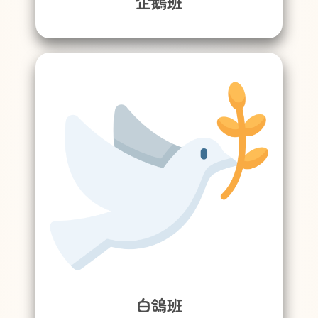
企鵝班
白鴿班