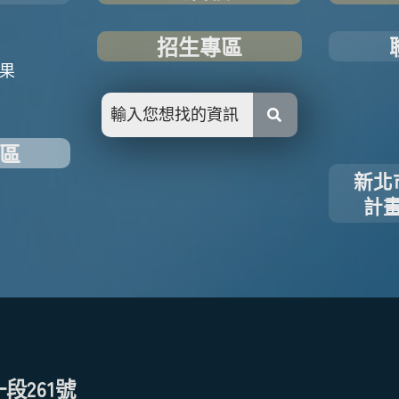
招生專區
果
區
新北
計
段261號