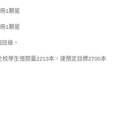
6冊1顆星
4冊1顆星
個班級。
全校學生借閱量2213本，達預定目標2700本