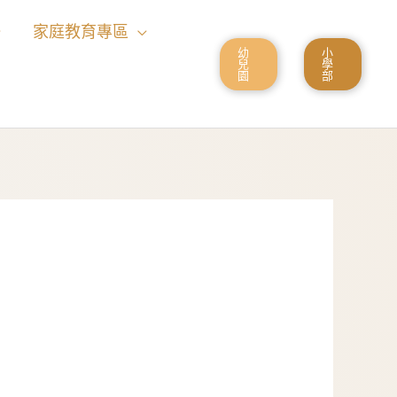
家庭教育專區
幼
小
兒
學
園
部