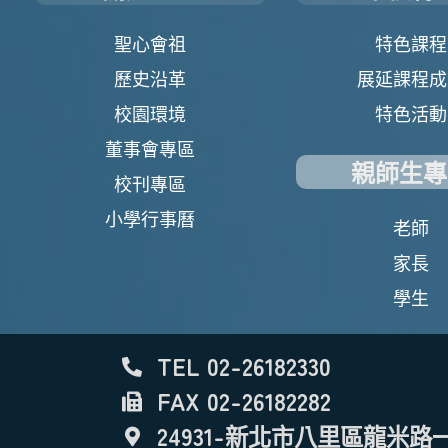
聖心會祖
特色課程
歷史沿革
展延課程成
校園環境
特色活動
董事會專區
親師生專
校刊專區
小學行事曆
老師
家長
學生
TEL 02-26182330
FAX 02-26182282
24931-新北市八里區龍米路一