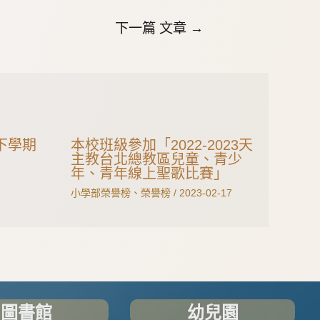
下一篇 文章
→
下學期
本校班級參加「2022-2023天
主教台北總教區兒童、青少
年、青年線上聖歌比賽」
小學部榮譽榜
、
榮譽榜
/
2023-02-17
圖書館
幼兒園