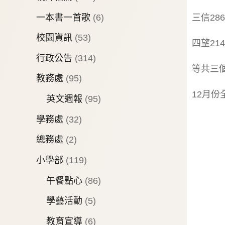
一本書一首歌
(6)
三信28
校園資訊
(53)
四望21
行政公告
(314)
等共三
教務處
(95)
12月份
英文週報
(95)
學務處
(32)
總務處
(2)
小學部
(119)
午餐點心
(86)
學藝活動
(5)
教育宣導
(6)