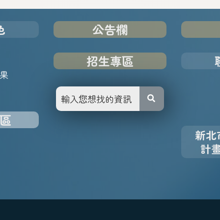
色
公告欄
招生專區
果
區
新北
計