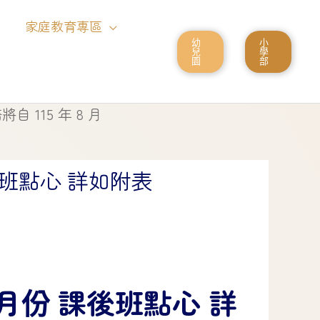
家庭教育專區
幼
小
兒
學
園
部
15 年 8 月 1 日起停止使用
課後班點心 詳如附表
04月份 課後班點心 詳