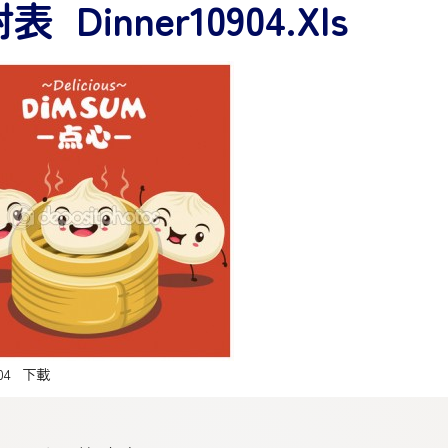
 Dinner10904.xls
04
下載