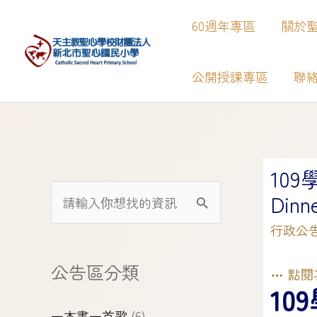
60週年專區
關於
公開授課專區
聯
【
10
Dinn
行政公
公告區分類
點閱
10
一本書一首歌
(6)