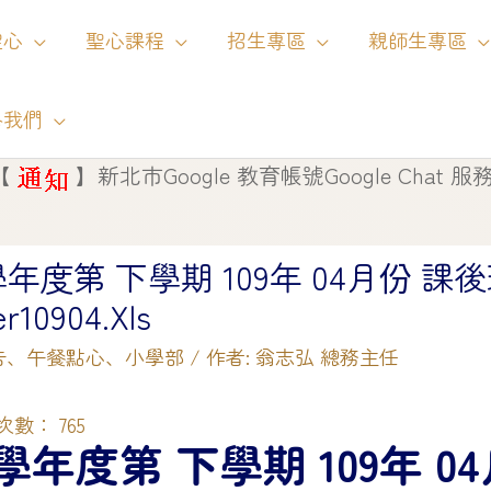
聖心
聖心課程
招生專區
親師生專區
絡我們
】
新北市Google 教育帳號Google Chat 服務將自 1
9學年度第 下學期 109年 04月份 
er10904.xls
告
、
午餐點心
、
小學部
/ 作者:
翁志弘 總務主任
次數：
765
9學年度第 下學期 109年 