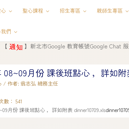
聖心
聖心課程
招生專區
親師生專區
絡我們
】
新北市Google 教育帳號Google Chat 服務將自 
年 08~09月份 課後班點心 ，詳如附表 Di
心
/ 作者:
翁志弘 總務主任
次數：
541
8~09月份 課後班點心 ，詳如附表 dinner10709.xls
dinner1070