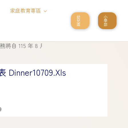
家庭教育專區
幼
小
兒
學
園
部
115 年 8 月 1 日起停止使用
nner10709.xls
9