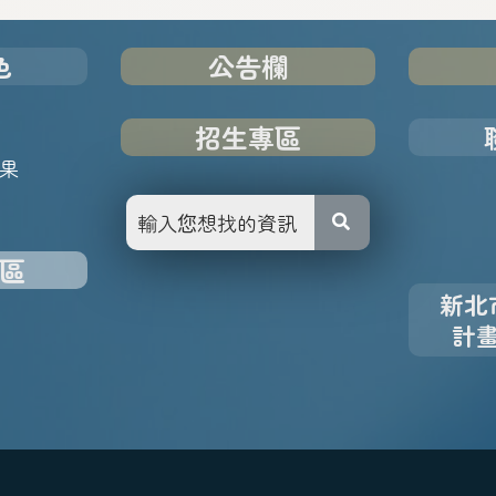
色
公告欄
招生專區
果
區
新北
計