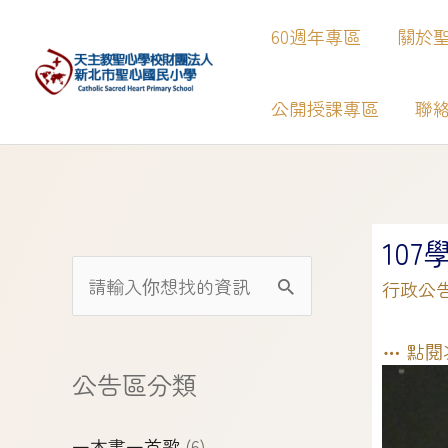
60週年專區
關於
公開授課專區
聯
【
10
行政公
點閱
公告區分類
一本書一首歌
(6)