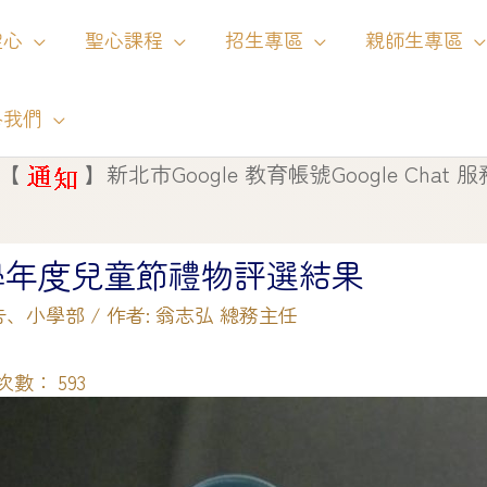
聖心
聖心課程
招生專區
親師生專區
絡我們
】
新北市Google 教育帳號Google Chat 服務將自 11
7學年度兒童節禮物評選結果
告
、
小學部
/ 作者:
翁志弘 總務主任
次數：
593