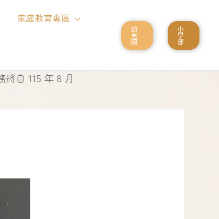
家庭教育專區
幼
小
兒
學
園
部
5 年 8 月 1 日起停止使用