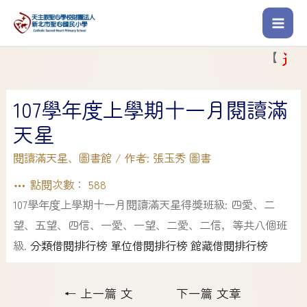
【
】
107學年度上學期十一月閱讀滿
天星
閱讀滿天星
、
圖書館
/ 作者:
張玉秀 圖書
點閱次數：
588
107學年度上學期十一月閱讀滿天星得獎班級: 四愛、二
望、五望、四信、一愛、一望、二愛、二信，等共八個班
級.
分類借閱排行榜
單位借閱排行榜
館藏借閱排行榜
←
上一篇 文
下一篇 文章