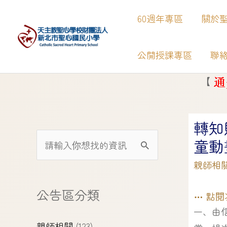
60週年專區
關於
公開授課專區
聯
【
】
新
轉知
童動
親師相
公告區分類
點閱
一、由信
親師相關
(123)