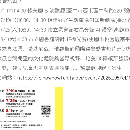
次資訊如下：
/11(六)14:00 綠美圖 B1演講廳(臺中市西屯區中科路2201號B
7/19(日)10:30、14: 30 信誼好好生活廣場B1知新劇場(
7/25(六)10:30、14: 30 市立圖書館右昌分館 4F禮堂(高
8/1(六)14:00 市立圖書館總館 1F微光廳(桃園市桃園區南平路
選來自法國、愛沙尼亞、俄羅斯的國際得獎動畫短片巡迴
擴展台灣兒童的文化體驗與國際視野，培養108課綱所強
互動，建立兒童思考與表達的能力。誠摯歡迎親子師生一
動網站：
https://fs.howhowfun.taipei/event/2026_05/eD