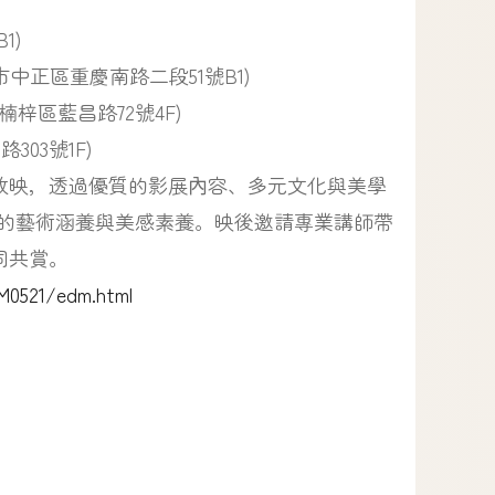
1)
臺北市中正區重慶南路二段51號B1)
雄市楠梓區藍昌路72號4F)
303號1F)
放映，透過優質的影展內容、多元文化與美學
調的藝術涵養與美感素養。映後邀請專業講師帶
同共賞。
M0521/edm.html