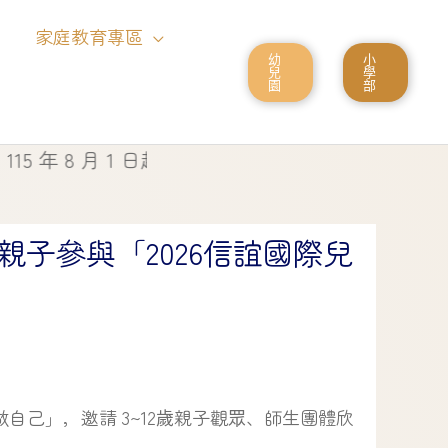
家庭教育專區
幼
小
兒
學
園
部
年 8 月 1 日起停止使用
子參與「2026信誼國際兒
做自己」，邀請 3~12歲親子觀眾、師生團體欣