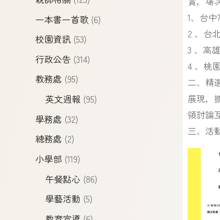
賞，場
1、台中7
一本書一首歌
(6)
2 、台北
校園資訊
(53)
3 、高雄
行政公告
(314)
4 、桃園
教務處
(95)
二、精
展現，
英文週報
(95)
領討論
學務處
(32)
三、活
總務處
(2)
小學部
(119)
午餐點心
(86)
學藝活動
(5)
教育宣導
(6)