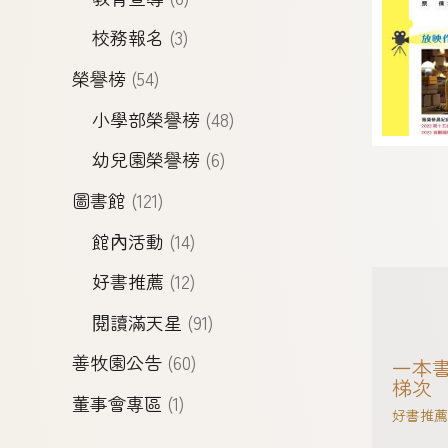
校務報名
(3)
榮譽榜
(54)
小學部榮譽榜
(48)
幼兒園榮譽榜
(6)
圖書館
(121)
館內活動
(14)
好書推薦
(12)
閱讀滿天星
(91)
善牧園公告
(60)
一本書
梯次
董事會專區
(1)
好書推薦