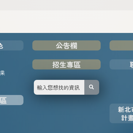
色
公告欄
招生專區
果
區
新北
計