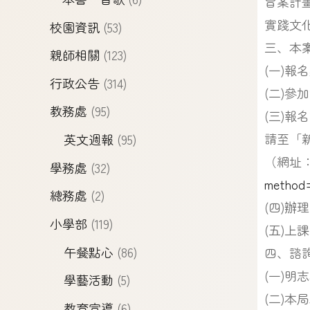
旨案計
實踐文
校園資訊
(53)
三、本
親師相關
(123)
(一)報
行政公告
(314)
(二)參
教務處
(95)
(三)
請至「
英文週報
(95)
（網址
學務處
(32)
method
總務處
(2)
(四)辦
小學部
(119)
(五)上
午餐點心
(86)
四、諮
(一)明
學藝活動
(5)
(二)本
教育宣導
(6)