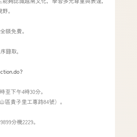
生能夠認識越南文化，學習多元尊重與表達，
視野。
用全額免費。
依序錄取，
ction.do?
9時至下午4時30分。
泰山區貴子里工專路84號）。
99分機2229。