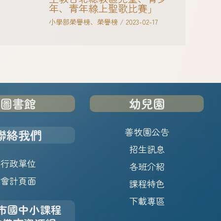
年、青年線上聖歌比賽」
小學部榮譽榜
、
榮譽榜
/
2023-02-17
圖書館
幼兒園
善牧園公告
聯絡我們
招生訊息
行政單位
各班介紹
會計頁面
課程特色
下載專區
市國中小課程