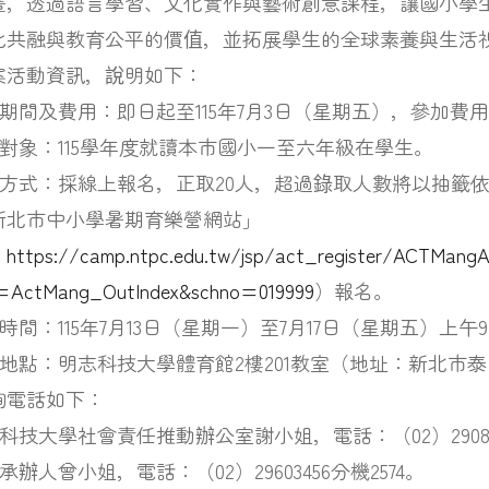
畫，透過語言學習、文化實作與藝術創意課程，讓國小學
化共融與教育公平的價值，並拓展學生的全球素養與生活
案活動資訊，說明如下：
名期間及費用：即日起至115年7月3日（星期五），參加費
加對象：115學年度就讀本市國小一至六年級在學生。
報名方式：採線上報名，正取20人，超過錄取人數將以抽籤
新北市中小學暑期育樂營網站」
：
https://camp.ntpc.edu.tw/jsp/act_register/ACTMangA
=ActMang_OutIndex&schno=019999
）報名。
理時間：115年7月13日（星期一）至7月17日（星期五）上午
課地點：明志科技大學體育館2樓201教室（地址：新北市
詢電話如下：
志科技大學社會責任推動辦公室謝小姐，電話：（02）290898
局承辦人曾小姐，電話：（02）29603456分機2574。