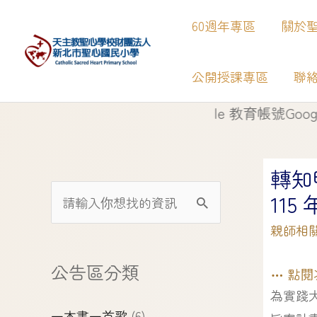
60週年專區
關於
公開授課專區
聯
【
】
新北市Google 教育帳號Google Chat 
轉知
11
親師相
公告區分類
點閱
為實踐
一本書一首歌
(6)