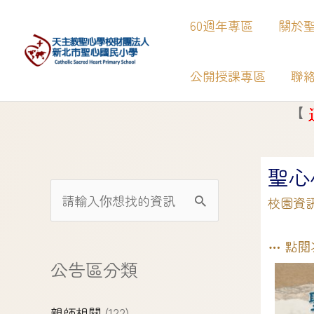
60週年專區
關於
公開授課專區
聯
【
】
新北市Google 
聖心
校園資
點閱
公告區分類
親師相關
(122)