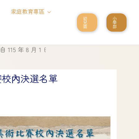
家庭教育專區
幼
小
兒
學
園
部
起停止使用
賽校內決選名單