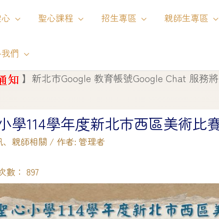
聖心
聖心課程
招生專區
親師生專區
絡我們
教育帳號Google Chat 服務將自 115 年 8 月 1 日
小學114學年度新北市西區美術比
訊
、
親師相關
/ 作者:
管理者
次數：
897