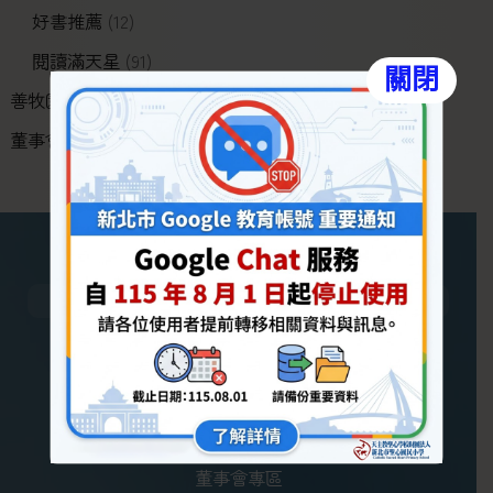
好書推薦
(12)
閱讀滿天星
(91)
關閉
善牧園公告
(60)
董事會專區
(1)
關於聖心
聖心會祖
歷史沿革
校園環境
董事會專區