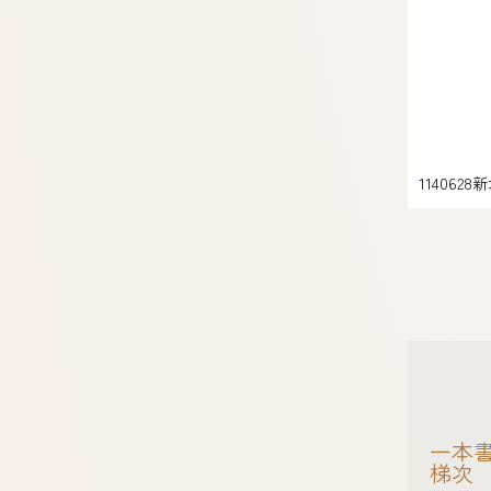
11406
一本書
梯次