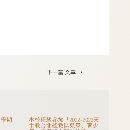
下一篇 文章
→
下學期
本校班級參加「2022-2023天
主教台北總教區兒童、青少