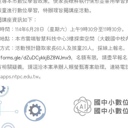
宣導本市數位學習政策，使家長瞭解執行情形並善用學習
孩童進行數位學習，特辦理旨揭講座活動。
揭講座資訊如下：
座時間：114年6月28日（星期六）上午9時30分至11時30分。
講座地點：本市雲端智慧科技中心3樓探索空間（大觀國中校
名方式：活動預計錄取家長60人及孩童20人，採線上報名
/forms.gle/dZuDCykkjBZ8WJmx9
，名額有限，請盡早報名
相關疑義，請逕洽本案承辦人賴瑩甄專案助理，連絡電話為（0
apps.ntpc.edu.tw。