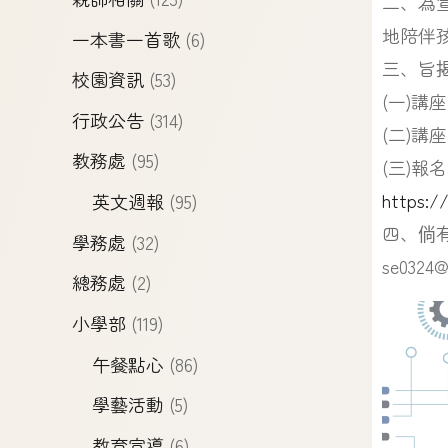
二、為
地陪伴
一本書一首歌
(6)
三、旨
校園資訊
(53)
(一)講
行政公告
(314)
(二)
教務處
(95)
(三)報
https:/
英文週報
(95)
四、倘有
學務處
(32)
se0324@
總務處
(2)
小學部
(119)
午餐點心
(86)
學藝活動
(5)
教育宣導
(6)