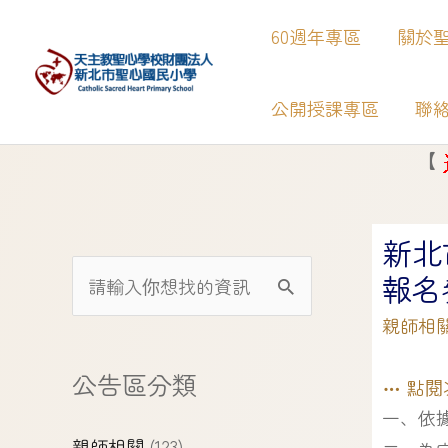
60週年專區
關於
公開授課專區
聯
【
】
新
新北
報名
親師相
公告區分類
點閱
一、依
親師相關
(123)