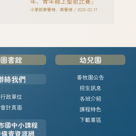
年、青年線上聖歌比賽」
小學部榮譽榜
、
榮譽榜
/
2023-02-17
圖書館
幼兒園
善牧園公告
聯絡我們
招生訊息
行政單位
各班介紹
會計頁面
課程特色
下載專區
市國中小課程
畫備查資源網