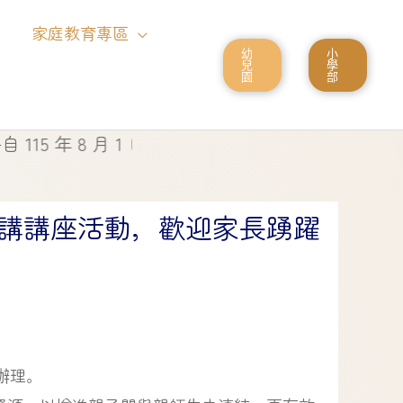
家庭教育專區
幼
小
兒
學
園
部
 8 月 1 日起停止使用
講講座活動，歡迎家長踴躍
辦理。