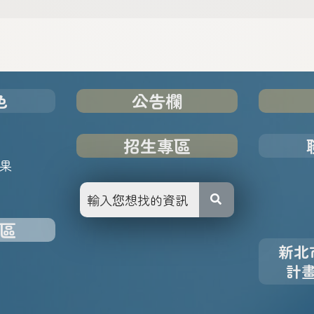
色
公告欄
招生專區
果
區
新北
計