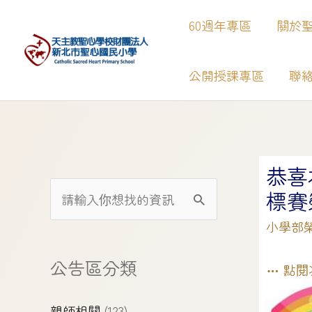
60週年專區
關於
公開授課專區
聯
【
恭喜
標賽
小學部
公告區分類
點閱
親師相關
(123)