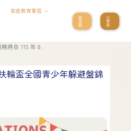
家庭教育專區
幼
小
兒
學
園
部
115 年 8 月 1 日起停止使用
匯扶輪盃全國青少年躲避盤錦