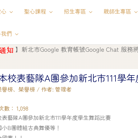
聖心
聖心課程
招生專區
親師生專區
絡我們
】
新北市Google 教育帳號Google Chat 服務將自 11
本校表藝隊A團參加新北市111學
榮譽榜
、
榮譽榜
/ 作者:
管理者
次數：
1,098
表藝隊A團參加新北市111學年度學生舞蹈比賽
國小B團體組古典舞優等！
全國賽！！