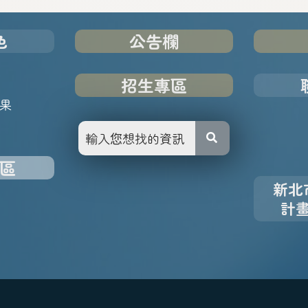
色
公告欄
招生專區
果
區
新北
計