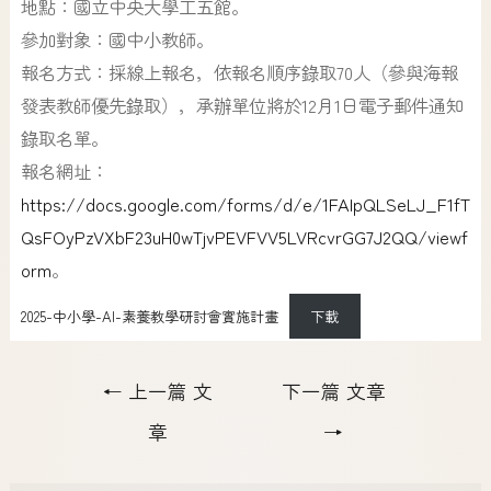
地點：國立中央大學工五館。
參加對象：國中小教師。
報名方式：採線上報名，依報名順序錄取70人（參與海報
發表教師優先錄取），承辦單位將於12月1日電子郵件通知
錄取名單。
報名網址：
https://docs.google.com/forms/d/e/1FAIpQLSeLJ_F1fT
QsFOyPzVXbF23uH0wTjvPEVFVV5LVRcvrGG7J2QQ/viewf
orm
。
2025-中小學-AI-素養教學研討會實施計畫
下載
←
上一篇 文
下一篇 文章
章
→