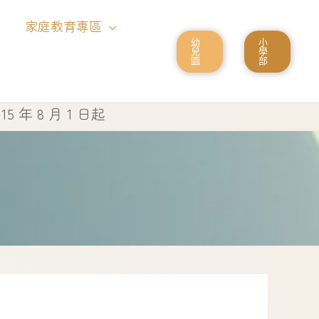
家庭教育專區
幼
小
兒
學
園
部