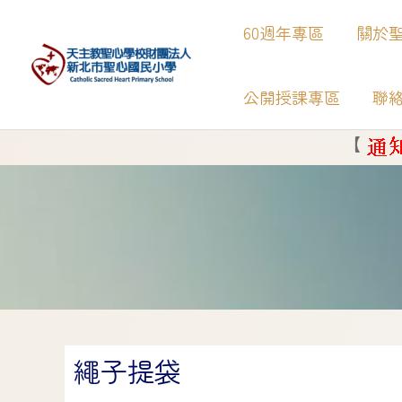
60週年專區
關於
公開授課專區
聯
【
】
新北市Google 教育帳號Go
繩子提袋