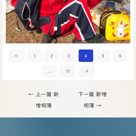
1
2
3
4
5
6
…
17
←
上一篇 新
下一篇 新增
增相簿
相簿
→