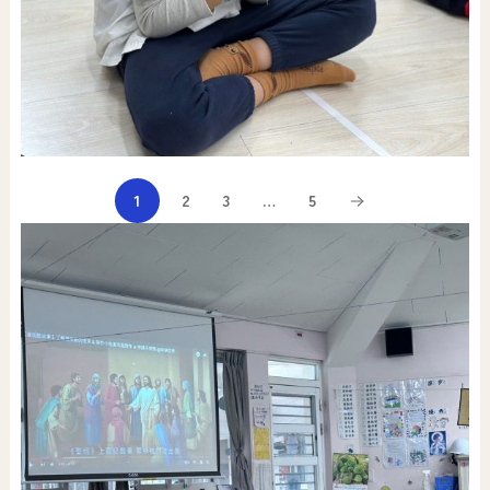
1
2
3
…
5