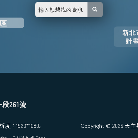
區
新北
計
段261號
1920*1080。
Copyright © 20
i、IE 11以上 或 Edge。