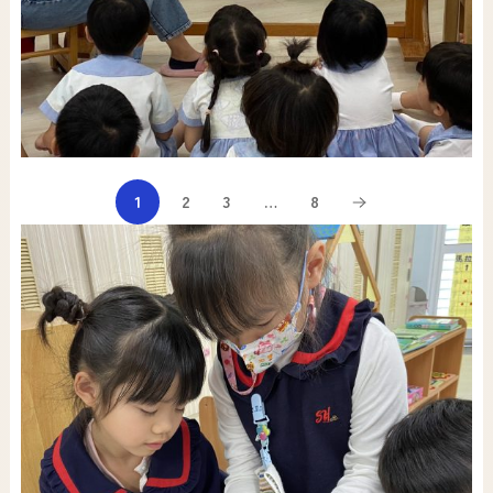
1
2
3
…
8