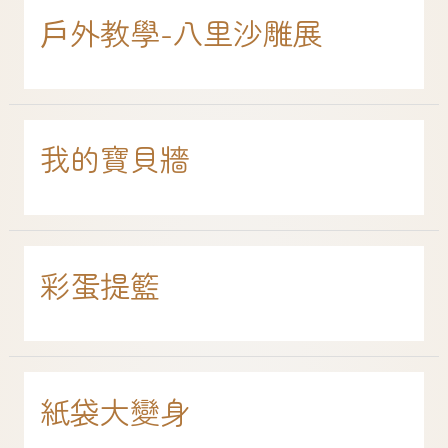
戶外教學-八里沙雕展
我的寶貝牆
彩蛋提籃
紙袋大變身