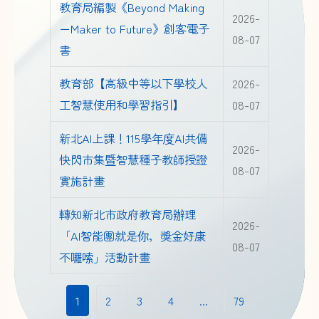
教育局編製《Beyond Making
2026-
－Maker to Future》創客電子
08-07
書
教育部【高級中等以下學校人
2026-
工智慧使用和學習指引】
08-07
新北AI上課！115學年度AI共備
2026-
快閃市集暨智慧種子教師授證
08-07
實施計畫
轉知新北市政府教育局辦理
2026-
「AI智能團就是你，獎金好康
08-07
不囉嗦」活動計畫
1
2
3
4
...
79