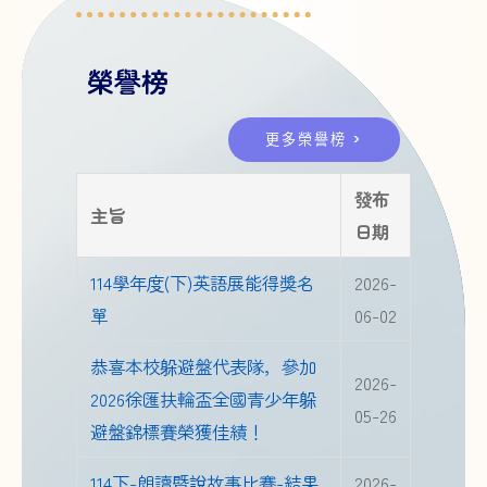
榮譽榜
更多榮譽榜 >
發布
主旨
日期
114學年度(下)英語展能得獎名
2026-
單
06-02
恭喜本校躲避盤代表隊，參加
2026-
2026徐匯扶輪盃全國青少年躲
05-26
避盤錦標賽榮獲佳績！
114下-朗讀暨說故事比賽-結果
2026-