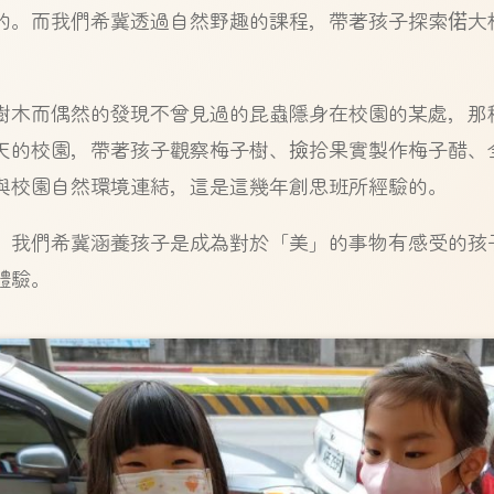
的。而我們希冀透過自然野趣的課程，帶著孩子探索偌大
樹木而偶然的發現不曾見過的昆蟲隱身在校園的某處，那
天的校園，帶著孩子觀察梅子樹、撿拾果實製作梅子醋、
與校園自然環境連結，這是這幾年創思班所經驗的。
，我們希冀涵養孩子是成為對於「美」的事物有感受的孩
體驗。