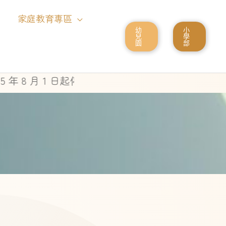
家庭教育專區
幼
小
兒
學
園
部